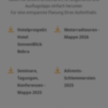
Ausflugstipps einfach herunter.
Für eine entspannte Planung Ihres Aufenthalts.
Hotelprospekt
Motorradtouren -
Hotel
Mappe 2026
SonnenBlick
Bebra
Seminare,
Advents-
Tagungen,
Schlemmereien
Konferenzen -
2025
Mappe 2025