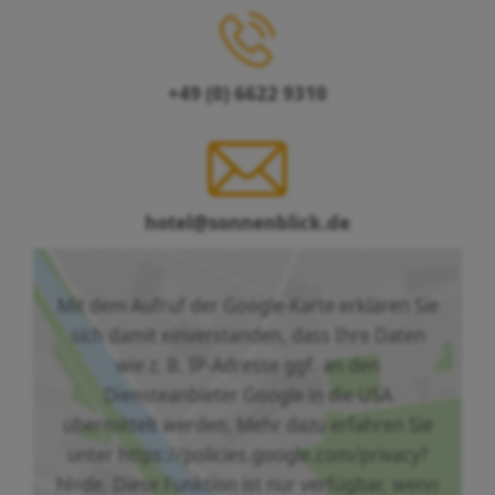
+49 (0) 6622 9310
hotel@sonnenblick.de
Mit dem Aufruf der Google-Karte erklären Sie
sich damit einverstanden, dass Ihre Daten
wie z. B. IP-Adresse ggf. an den
Diensteanbieter Google in die USA
übermittelt werden. Mehr dazu erfahren Sie
unter https://policies.google.com/privacy?
hl=de. Diese Funktion ist nur verfügbar, wenn