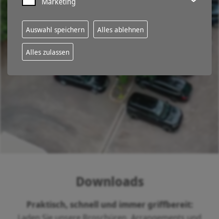
Marketing
Auswahl speichern
Alles ablehnen
Alles zulassen
Downloads
Praktisch, schnell und immer griffbereit:
Laden Sie unsere Broschüren, Arrangements und