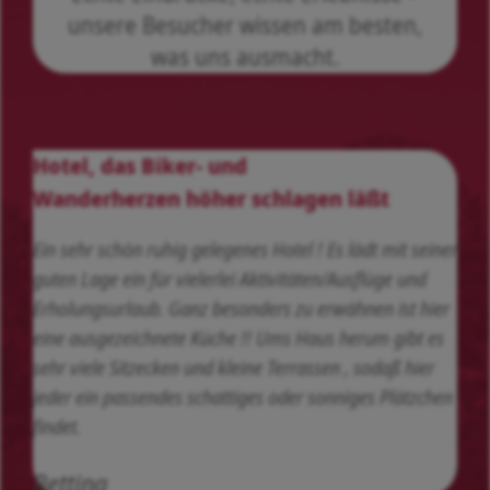
unsere Besucher wissen am besten,
was uns ausmacht.
Hotel, das Biker- und
Wanderherzen höher schlagen läßt
Ein sehr schön ruhig gelegenes Hotel ! Es lädt mit seiner
guten Lage ein für vielerlei Aktivitäten/Ausflüge und
Erholungsurlaub. Ganz besonders zu erwähnen ist hier
eine ausgezeichnete Küche !! Ums Haus herum gibt es
sehr viele Sitzecken und kleine Terrassen , sodaß hier
jeder ein passendes schattiges oder sonniges Plätzchen
findet.
Bettina