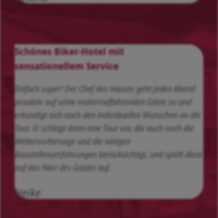
Schönes Biker-Hotel mit
sensationellem Service
Einfach super! Der Chef des Hauses geht jeden Abend
proaktiv auf seine motorradfahrenden Gäste zu und
erkundigt sich nach den individuellen Wünschen an die
Tour. Er schlägt dann eine Tour vor, die auch noch die
Wettervorhersage und die nötigen
Baustellenumfahrungen berücksichtigt, und spielt diese
auf das Navi des Gastes auf.
Heike