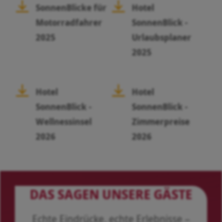
SonnenBlicke für
Hotel
Motorradfahrer
SonnenBlick -
2025
Urlaubsplaner
2025
Hotel
Hotel
SonnenBlick -
SonnenBlick -
Wellnessinsel
Zimmerpreise
2026
2026
DAS SAGEN UNSERE GÄSTE
Echte Eindrücke, echte Erlebnisse –