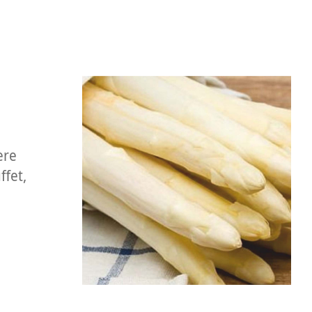
ere
ffet,